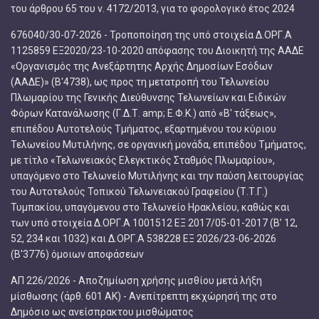
του άρθρου 65 του ν. 4172/2013, για το φορολογικό έτος 2024
676040/30-07-2026 - Τροποποίηση της υπό στοιχεία Δ.ΟΡΓ.Α
1125859 ΕΞ2020/23-10-2020 απόφασης του Διοικητή της ΑΑΔΕ
«Οργανισμός της Ανεξάρτητης Αρχής Δημοσίων Εσόδων
(ΑΑΔΕ)» (Β'4738), ως προς τη μετατροπή του Τελωνείου
Πλωμαρίου της Γενικής Διεύθυνσης Τελωνείων και Ειδικών
Φόρων Κατανάλωσης (Γ.Δ.Τ. amp; Ε.Φ.Κ.) από «Β' τάξεως»,
επιπέδου Αυτοτελούς Τμήματος, εξαρτημένου του κύριου
Τελωνείου Μυτιλήνης, σε οργανική μονάδα, επιπέδου Τμήματος,
με τίτλο «Τελωνειακός Ελεγκτικός Σταθμός Πλωμαρίου»,
υπαγόμενο στο Τελωνείο Μυτιλήνης και την παύση λειτουργίας
του Αυτοτελούς Τοπικού Τελωνειακού Γραφείου (Τ.Τ.Γ.)
Τυμπακίου, υπαγόμενου στο Τελωνείο Ηρακλείου, καθώς και
των υπό στοιχεία Δ.ΟΡΓ.Α 1001512 ΕΞ 2017/05-01-2017 (Β’ 12,
52, 234 και 1032) και Δ.ΟΡΓ.Α 538228 ΕΞ 2026/23-06-2026
(Β'3776) όμοιων αποφάσεων
ΑΠ 226/2026 - Αποζημίωση χρήσης μισθίου μετά λήξη
μίσθωσης (άρθ. 601 ΑΚ) - Ανεπίτρεπτη εκχώρησή της στο
Δημόσιο ως ανείσπρακτου μισθώματος