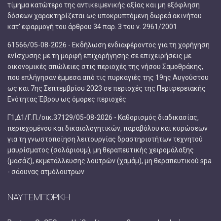
τίμημα κατώτερο της αντικειμενικής αξίας και μη εξόφληση
δόσεων χαρακτηρίζεται ως υποκρυπτόμενη δωρεά ακινήτου
κατ' εφαρμογή του άρθρου 34 παρ. 3 του ν. 2961/2001
61566/05-08-2026 - Εκδήλωση ενδιαφέροντος για τη χορήγηση
ενίσχυσης με τη μορφή επιχορήγησης σε επιχειρήσεις με
οικονομικές απώλειες στις περιοχές της νήσου Σαμοθράκης,
που επλήγησαν έμμεσα από τις πυρκαγιές της 19ης Αυγούστου
ως και 7ης Σεπτεμβρίου 2023 σε περιοχές της Περιφερειακής
Ενότητας Έβρου ως όμορες περιοχές
Γ1,Δ1/Γ.Π./οικ.37129/05-08-2026 - Καθορισμός διαδικασίας,
περιεχομένου και δικαιολογητικών, παραβόλου και κυρώσεων
για τη γνωστοποίηση λειτουργίας δραστηριοτήτων τεχνητού
μαυρίσματος (σολάριουμ), μη θεραπευτικής χειρομάλαξης
(μασάζ), εκμετάλλευσης λουτρών (χαμάμ), μη θεραπευτικού spa
- σάουνας ατμόλουτρων
ΝΑΥΤΕΜΠΟΡΙΚΗ